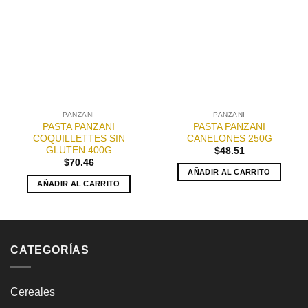
Añadir
Añadir
a la
a la
lista de
lista de
deseos
deseos
PANZANI
PANZANI
PASTA PANZANI
PASTA PANZANI
COQUILLETTES SIN
CANELONES 250G
GLUTEN 400G
$
48.51
$
70.46
AÑADIR AL CARRITO
AÑADIR AL CARRITO
CATEGORÍAS
Cereales