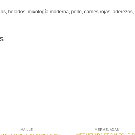
os, helados, mixología moderna, pollo, carnes rojas, aderezos,
S
Añadir
Aña
a la
a l
lista de
lista
deseos
des
MAILLE
MERMELADAS