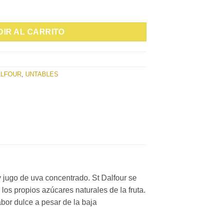
MORA SALVAJE 284G cantidad
IR AL CARRITO
ALFOUR
,
UNTABLES
y jugo de uva concentrado. St Dalfour se
 los propios azúcares naturales de la fruta.
abor dulce a pesar de la baja