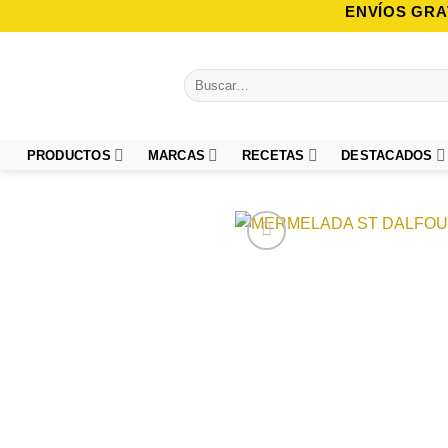
Saltar
ENVÍOS GRA
al
contenido
Buscar
por:
PRODUCTOS
MARCAS
RECETAS
DESTACADOS