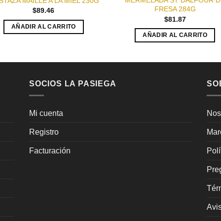
MERMELADA ST DALFOUR D
TAZA MAILLE A LA MIEL 230G
FRESA 284G
$
89.46
$
81.87
AÑADIR AL CARRITO
AÑADIR AL CARRITO
SOCIOS LA PASIEGA
SO
Mi cuenta
Nos
Registro
Mar
Facturación
Pol
Pre
Tér
Avi