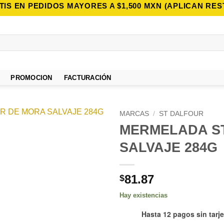
TIS EN PEDIDOS MAYORES A $1,500 MXN (APLICAN RES
PROMOCION
FACTURACIÓN
MARCAS
/
ST DALFOUR
MERMELADA S
Añadir
SALVAJE 284G
a la
lista de
deseos
81.87
$
Hay existencias
Hasta 12 pagos sin tarje