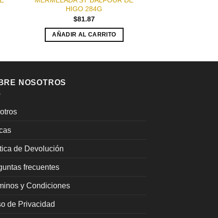
E
MERMELADA ST DALFOUR DE
PATE COREN FI
HIGO 284G
125
$
81.87
$
39.
AÑADIR AL CARRITO
AÑADIR AL
BRE NOSOTROS
otros
cas
ítica de Devolución
guntas frecuentes
minos y Condiciones
so de Privacidad