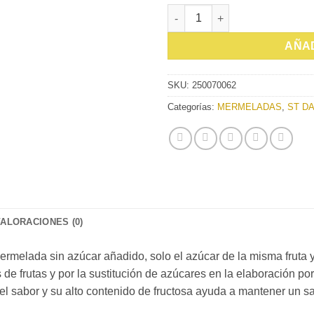
MERMELADA ST DALFOUR DE 
AÑAD
SKU:
250070062
Categorías:
MERMELADAS
,
ST D
VALORACIONES (0)
mermelada sin azúcar añadido, solo el azúcar de la misma fruta 
 de frutas y por la sustitución de azúcares en la elaboración por
 el sabor y su alto contenido de fructosa ayuda a mantener un s