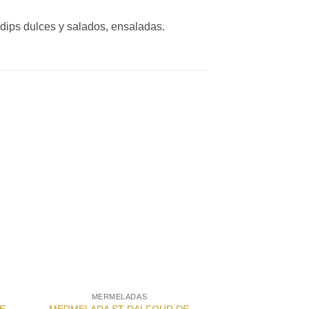
 dips dulces y salados, ensaladas.
dir
Añadir
a
a la
 de
lista de
eos
deseos
MERMELADAS
COR