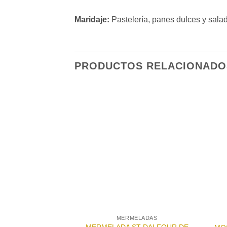
Maridaje:
Pastelería, panes dulces y salad
PRODUCTOS RELACIONADO
Añadir
a la
lista de
deseos
MERMELADAS