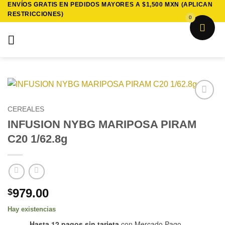
ENVÍOS GRATIS EN PEDIDOS MAYORES A $1,500 MXN (APLICAN
Saltar
RESTRICCIONES)
al
0
contenido
Añadir
CEREALES
a la
INFUSION NYBG MARIPOSA PIRAM
lista de
deseos
C20 1/62.8g
979.00
$
Hay existencias
Hasta 12 pagos sin tarjeta
con Mercado Pago.