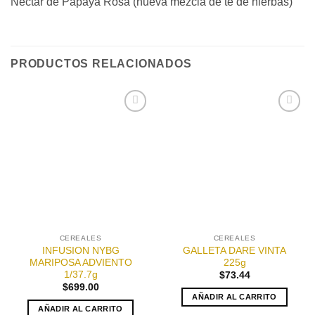
Néctar de Papaya Rosa (nueva mezcla de té de hierbas)
PRODUCTOS RELACIONADOS
Añadir
Añadir
a la
a la
lista de
lista de
deseos
deseos
CEREALES
CEREALES
INFUSION NYBG
GALLETA DARE VINTA
MARIPOSA ADVIENTO
225g
1/37.7g
$
73.44
$
699.00
AÑADIR AL CARRITO
AÑADIR AL CARRITO