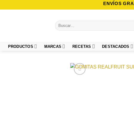
Saltar
ENVÍOS GRA
al
contenido
Buscar
por:
PRODUCTOS
MARCAS
RECETAS
DESTACADOS