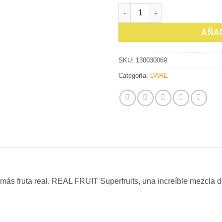
GOMITAS REALFRUIT SUPERFR
AÑAD
SKU:
130030069
Categoría:
DARE
más fruta real. REAL FRUIT Superfruits, una increíble mezcla 