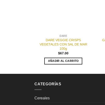
DARE
DARE VEGGIE CRISPS
G
VEGETALES CON SAL DE MAR
100g
$
67.00
AÑADIR AL CARRITO
CATEGORÍAS
Cereales