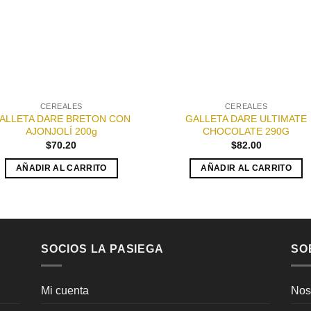
CEREALES
CEREALES
ALLETA DARE BRETON CON
GALLETA DARE ULTIMATE
AJONJOLÍ 200g
CHOCOLATE 290G
$
70.20
$
82.00
AÑADIR AL CARRITO
AÑADIR AL CARRITO
SOCIOS LA PASIEGA
SO
Mi cuenta
Nos