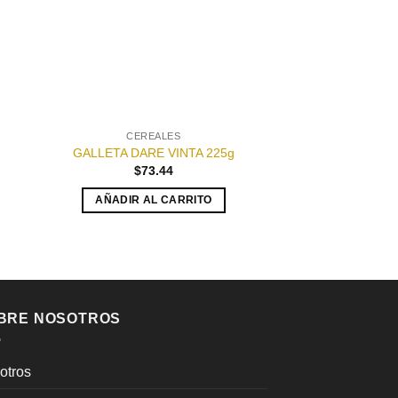
CEREALES
CEREA
GALLETA DARE B
GALLETA DARE VINTA 225g
GARDEN
$
73.44
$
70.
AÑADIR AL CARRITO
AÑADIR AL
BRE NOSOTROS
otros