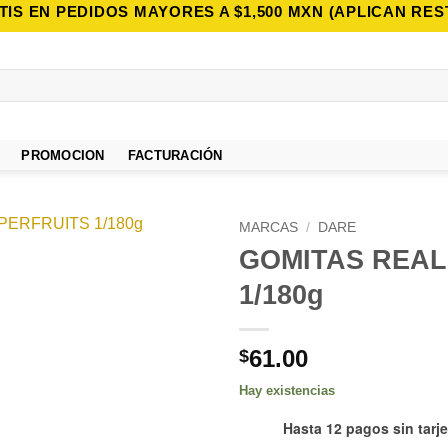
TIS EN PEDIDOS MAYORES A $1,500 MXN (APLICAN RES
PROMOCION
FACTURACIÓN
MARCAS
/
DARE
GOMITAS REAL
Añadir
1/180g
a la
lista de
deseos
61.00
$
Hay existencias
Hasta 12 pagos sin tarje