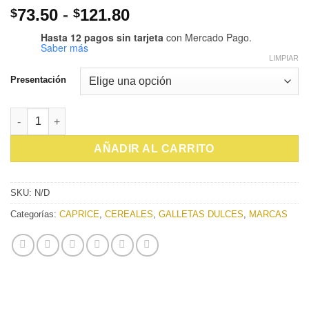
Rango
73.50
-
121.80
$
$
de
Hasta 12 pagos sin tarjeta
con Mercado Pago.
precios:
Saber más
LIMPIAR
desde
$73.50
Presentación
hasta
$121.80
GALLETA CAPRICE CHOCOLATE NEGRO cantidad
AÑADIR AL CARRITO
SKU:
N/D
Categorías:
CAPRICE
,
CEREALES
,
GALLETAS DULCES
,
MARCAS