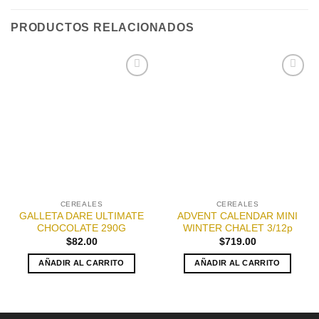
PRODUCTOS RELACIONADOS
Añadir
Añadir
a la
a la
lista de
lista de
deseos
deseos
CEREALES
CEREALES
GALLETA DARE ULTIMATE
ADVENT CALENDAR MINI
CHOCOLATE 290G
WINTER CHALET 3/12p
$
82.00
$
719.00
AÑADIR AL CARRITO
AÑADIR AL CARRITO